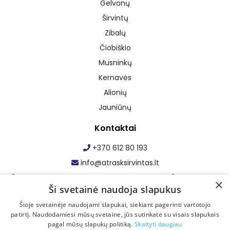
Gelvonų
Širvintų
Zibalų
Čiobiškio
Musninkų
Kernavės
Alionių
Jauniūnų
Kontaktai
+370 612 80 193
info@atrasksirvintas.lt
Maumedžio g. 1, Staškūniškio k., Zibalų sen., Širvintų r. sav.
×
Ši svetainė naudoja slapukus
Facebook: Atrask Širvintas
Šioje svetainėje naudojami slapukai, siekiant pagerinti vartotojo
patirtį. Naudodamiesi mūsų svetaine, jūs sutinkate su visais slapukais
pagal mūsų slapukų politiką.
Skaityti daugiau