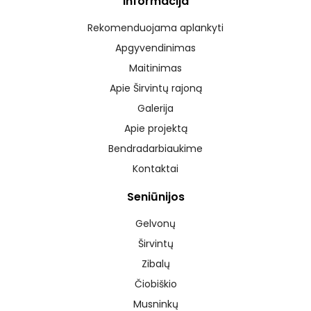
Informacija
Rekomenduojama aplankyti
Apgyvendinimas
Maitinimas
Apie Širvintų rajoną
Galerija
Apie projektą
Bendradarbiaukime
Kontaktai
Seniūnijos
Gelvonų
Širvintų
Zibalų
Čiobiškio
Musninkų