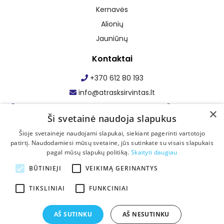
Kernavės
Alionių
Jauniūnų
Kontaktai
+370 612 80 193
info@atrasksirvintas.lt
Maumedžio g. 1, Staškūniškio k., Zibalų sen., Širvintų r. sav.
×
Ši svetainė naudoja slapukus
Facebook: Atrask Širvintas
Šioje svetainėje naudojami slapukai, siekiant pagerinti vartotojo
patirtį. Naudodamiesi mūsų svetaine, jūs sutinkate su visais slapukais
pagal mūsų slapukų politiką.
Skaityti daugiau
BŪTINIEJI
VEIKIMĄ GERINANTYS
TIKSLINIAI
FUNKCINIAI
AŠ SUTINKU
AŠ NESUTINKU