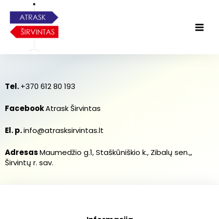
Tel.
+370 612 80 193
Facebook
Atrask Širvintas
El. p.
info@atrasksirvintas.lt
Adresas
Maumedžio g.1, Staškūniškio k., Zibalų sen.,,
Širvintų r. sav.