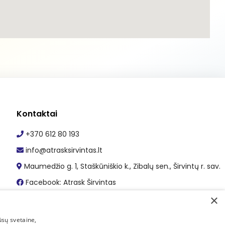
Kontaktai
+370 612 80 193
info@atrasksirvintas.lt
Maumedžio g. 1, Staškūniškio k., Zibalų sen., Širvintų r. sav.
Facebook: Atrask Širvintas
×
ūsų svetaine,