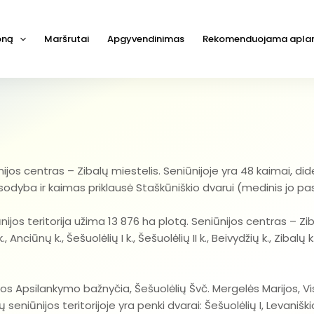
joną
Maršrutai
Apgyvendinimas
Rekomenduojama aplan
jos centras – Zibalų miestelis. Seniūnijoje yra 48 kaimai, didesni
sodyba ir kaimas priklausė Staškūniškio dvarui (medinis jo pasta
nijos teritorija užima 13 876 ha plotą. Seniūnijos centras – Zib
 Anciūnų k., Šešuolėlių I k., Šešuolėlių II k., Beivydžių k., Ziba
ijos Apsilankymo bažnyčia, Šešuolėlių Švč. Mergelės Marijos, Vi
eniūnijos teritorijoje yra penki dvarai: Šešuolėlių I, Levaniškio,