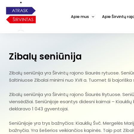
Apie mus
Apie Širvintų ra
Zibalų seniūnija
Zibalų seniūnija yra Širvintų rajono šiaurės rytuose. Seniūni
šaltiniuose Zibalai minimi nuo XVII a. Tuomet ši bajoriška 
Zibalų seniūnija yra Širvintų rajono Šiaurės Rytuose. Seniū
viensėdžiai. Seniūnijoje esantys didesni kaimai – Kiauklių k.,
deklaravo 1 043 gyventojai.
Seniūnijoje yra trys bažnyčios: Kiauklių Švč. Mergelės Mar
bažnyčia. Yra šešerios veikiančios kapinės. Taip pat Zibalų s