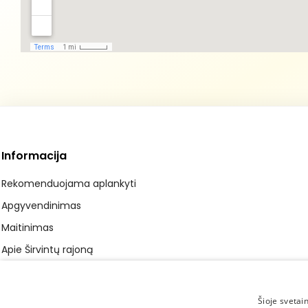
Informacija
Rekomenduojama aplankyti
Apgyvendinimas
Maitinimas
Apie Širvintų rajoną
Galerija
Apie projektą
Šioje svetai