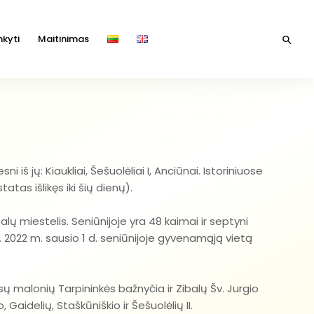
kyti
Maitinimas
 iš jų: Kiaukliai, Šešuolėliai I, Anciūnai. Istoriniuose
tas išlikęs iki šių dienų).
alų miestelis. Seniūnijoje yra 48 kaimai ir septyni
lų k. 2022 m. sausio 1 d. seniūnijoje gyvenamąją vietą
sų malonių Tarpininkės bažnyčia ir Zibalų Šv. Jurgio
 Gaidelių, Staškūniškio ir Šešuolėlių II.