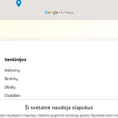
Seniūnijos
Gelvonų
Širvintų
Zibalų
Čiobiškio
Musninkų
Ši svetainė naudoja slapukus
Kernavės
nėje naudojami slapukai, siekiant pagerinti vartotojo patirtį. Naudodamiesi m