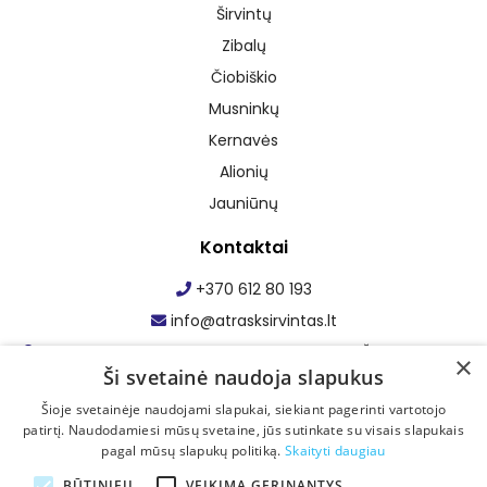
Širvintų
Zibalų
Čiobiškio
Musninkų
Kernavės
Alionių
Jauniūnų
Kontaktai
+370 612 80 193
info@atrasksirvintas.lt
Maumedžio g. 1, Staškūniškio k., Zibalų sen., Širvintų r. sav.
×
Ši svetainė naudoja slapukus
Facebook: Atrask Širvintas
Šioje svetainėje naudojami slapukai, siekiant pagerinti vartotojo
patirtį. Naudodamiesi mūsų svetaine, jūs sutinkate su visais slapukais
pagal mūsų slapukų politiką.
Skaityti daugiau
BŪTINIEJI
VEIKIMĄ GERINANTYS