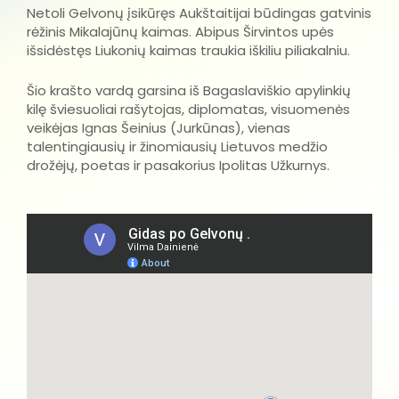
Netoli Gelvonų įsikūręs Aukštaitijai būdingas gatvinis
rėžinis Mikalajūnų kaimas. Abipus Širvintos upės
išsidėstęs Liukonių kaimas traukia iškiliu piliakalniu.
Šio krašto vardą garsina iš Bagaslaviškio apylinkių
kilę šviesuoliai rašytojas, diplomatas, visuomenės
veikėjas Ignas Šeinius (Jurkūnas), vienas
talentingiausių ir žinomiausių Lietuvos medžio
drožėjų, poetas ir pasakorius Ipolitas Užkurnys.