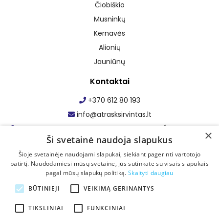
Čiobiškio
Musninkų
Kernavės
Alionių
Jauniūnų
Kontaktai
+370 612 80 193
info@atrasksirvintas.lt
Maumedžio g. 1, Staškūniškio k., Zibalų sen., Širvintų r. sav.
×
Ši svetainė naudoja slapukus
Facebook: Atrask Širvintas
Šioje svetainėje naudojami slapukai, siekiant pagerinti vartotojo
patirtį. Naudodamiesi mūsų svetaine, jūs sutinkate su visais slapukais
pagal mūsų slapukų politiką.
Skaityti daugiau
BŪTINIEJI
VEIKIMĄ GERINANTYS
TIKSLINIAI
FUNKCINIAI