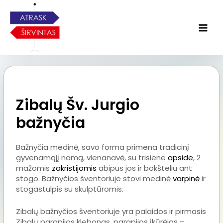
Zibalų Šv. Jurgio
bažnyčia
Bažnyčia medinė, savo forma primena tradicinį
gyvenamąjį namą, vienanavė, su trisiene
apside
, 2
mažomis
zakristijomis
abipus jos ir bokšteliu ant
stogo. Bažnyčios šventoriuje stovi medinė
varpinė
ir
stogastulpis su skulptūromis.
Zibalų bažnyčios šventoriuje yra palaidos ir pirmasis
Zibalų parapijos klebonas, parapijos įkūrėjas –