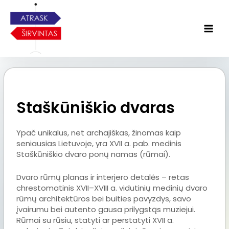
Staškūniškio dvaras
Ypač unikalus, net archajiškas, žinomas kaip
seniausias Lietuvoje, yra XVII a. pab. medinis
Staškūniškio dvaro ponų namas (rūmai).
Dvaro rūmų planas ir interjero detalės – retas
chrestomatinis XVII–XVIII a. vidutinių medinių dvaro
rūmų architektūros bei buities pavyzdys, savo
įvairumu bei autento gausa prilygstąs muziejui.
Rūmai su rūsiu, statyti ar perstatyti XVII a.