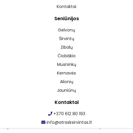
Kontaktai
Seniūnijos
Gelvonų
Širvintų
Zibalų
Čiobiškio
Musninkų
Kernavės
Alionių
Jauniūnų
Kontaktai
+370 612 80 193
info@atrasksirvintas.lt
Maumedžio g. 1, Staškūniškio k., Zibalų sen., Širvintų r. sav.