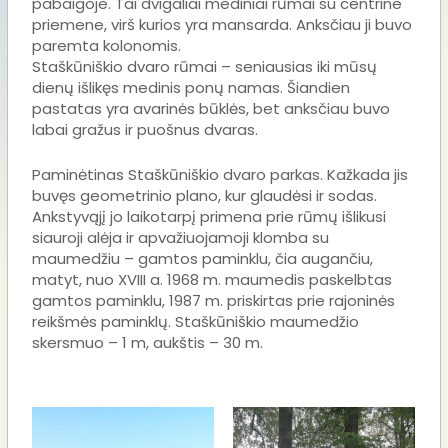
pabaigoje. Tai dvigaliai mediniai rūmai su centrine
priemene, virš kurios yra mansarda. Anksčiau ji buvo
paremta kolonomis.
Staškūniškio dvaro rūmai – seniausias iki mūsų
dienų išlikęs medinis ponų namas. Šiandien
pastatas yra avarinės būklės, bet anksčiau buvo
labai gražus ir puošnus dvaras.
Paminėtinas Staškūniškio dvaro parkas. Kažkada jis
buvęs geometrinio plano, kur glaudėsi ir sodas.
Ankstyvąjį jo laikotarpį primena prie rūmų išlikusi
siauroji alėja ir apvažiuojamoji klomba su
maumedžiu – gamtos paminklu, čia augančiu,
matyt, nuo XVIII a. 1968 m. maumedis paskelbtas
gamtos paminklu, 1987 m. priskirtas prie rajoninės
reikšmės paminklų. Staškūniškio maumedžio
skersmuo – 1 m, aukštis – 30 m.