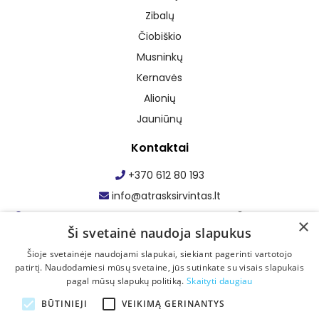
Zibalų
Čiobiškio
Musninkų
Kernavės
Alionių
Jauniūnų
Kontaktai
+370 612 80 193
info@atrasksirvintas.lt
Maumedžio g. 1, Staškūniškio k., Zibalų sen., Širvintų r. sav.
×
Ši svetainė naudoja slapukus
Facebook: Atrask Širvintas
Šioje svetainėje naudojami slapukai, siekiant pagerinti vartotojo
patirtį. Naudodamiesi mūsų svetaine, jūs sutinkate su visais slapukais
pagal mūsų slapukų politiką.
Skaityti daugiau
BŪTINIEJI
VEIKIMĄ GERINANTYS