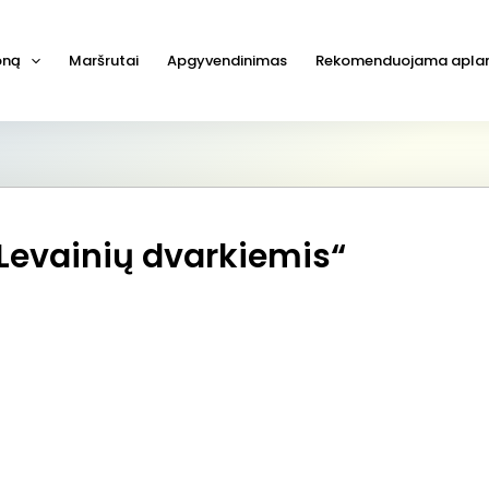
joną
Maršrutai
Apgyvendinimas
Rekomenduojama aplan
Levainių dvarkiemis“