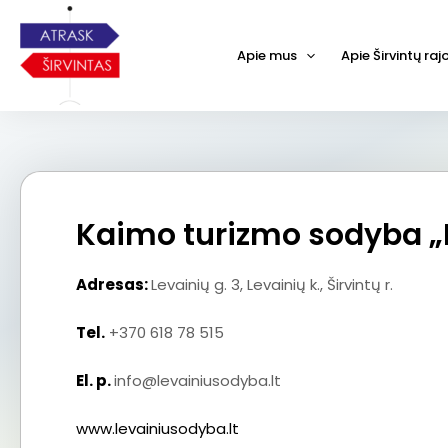
Apie mus
Apie Širvintų ra
Kaimo turizmo sodyba „
Adresas:
Levainių g. 3, Levainių k., Širvintų r.
Tel.
+370 618 78 515
El. p.
info@levainiusodyba.lt
www.levainiusodyba.lt