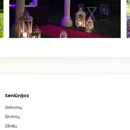
Seniūnijos
Gelvonų
Širvintų
Zibalų