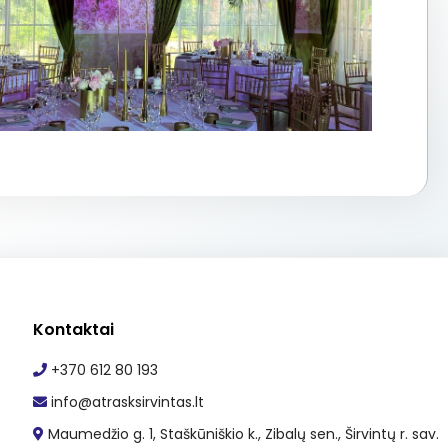
Kontaktai
+370 612 80 193
info@atrasksirvintas.lt
Maumedžio g. 1, Staškūniškio k., Zibalų sen., Širvintų r. sav.